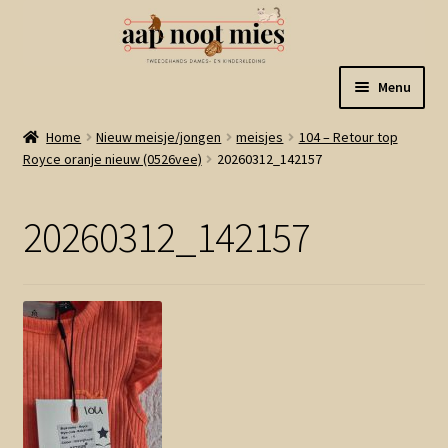
Ga
Ga
Menu
door
naar
naar
de
Welkom
Home
Nieuw meisje/jongen
meisjes
104 – Retour top
navigatie
inhoud
Royce oranje nieuw (0526vee)
20260312_142157
Gastenboek
20260312_142157
Winkel
Mijn account
Winkelmand
Linkjes
Subme