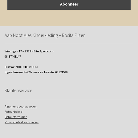
Aap Noot Mies Kinderkleding – Rosita Elizen
Wielingen 17 – 7333 HS te Apeldoorn
06-37448147
BTW nr: NL001381995B40
Ingeschreven KvK Veluwe en Twente: 08124599
Klantenservice
Algemene voorwaarden
Retourbeleid
Retourformulier
Privacybeleid en Cookies