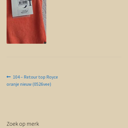
Contact en nieuwsbrief
uitvou
Bericht
Vorig
104 – Retour top Royce
bericht:
oranje nieuw (0526vee)
navigatie
Zoek op merk