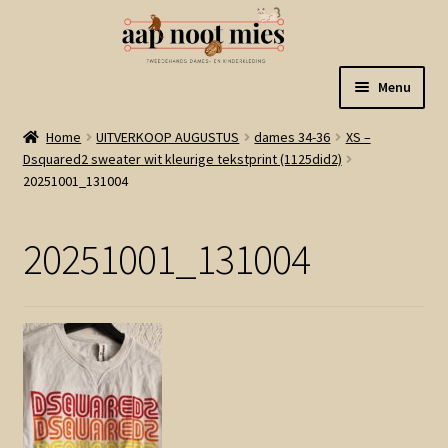
Ga
Ga
Menu
door
naar
naar
de
Welkom
Home
UITVERKOOP AUGUSTUS
dames 34-36
XS –
navigatie
inhoud
Dsquared2 sweater wit kleurige tekstprint (1125did2)
20251001_131004
Gastenboek
Winkel
20251001_131004
Mijn account
Winkelmand
Linkjes
Subme