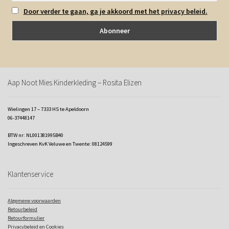
Door verder te gaan, ga je akkoord met het privacy beleid.
Aap Noot Mies Kinderkleding – Rosita Elizen
Wielingen 17 – 7333 HS te Apeldoorn
06-37448147
BTW nr: NL001381995B40
Ingeschreven KvK Veluwe en Twente: 08124599
Klantenservice
Algemene voorwaarden
Retourbeleid
Retourformulier
Privacybeleid en Cookies