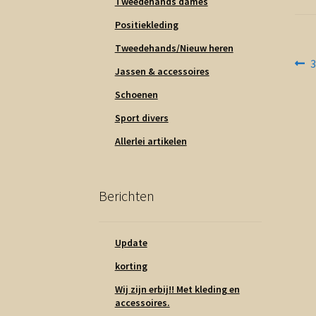
Tweedehands dames
Positiekleding
Tweedehands/Nieuw heren
Be
V
3
Jassen & accessoires
b
na
Schoenen
Sport divers
Allerlei artikelen
Berichten
Update
korting
Wij zijn erbij!! Met kleding en
accessoires.