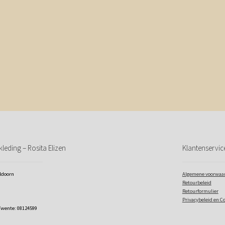
leding – Rosita Elizen
Klantenservic
eldoorn
Algemene voorwaa
Retourbeleid
Retourformulier
Privacybeleid en C
Twente: 08124599