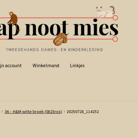
jn account
Winkelmand
Linkjes
36 – H&M witte broek (0825ros)
20250728_114252