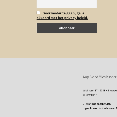
Door verder te gaan, ga je
akkoord met het privacy beleid.
Aap Noot Mies Kinderk
Wielingen 17 – 7333 HS te Ap
06-37448147
BTW nr: NL001381995B40
Ingeschreven KvK Veluwe en 