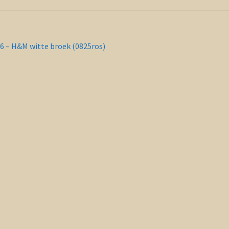
richt
orig
6 – H&M witte broek (0825ros)
ericht:
vigatie