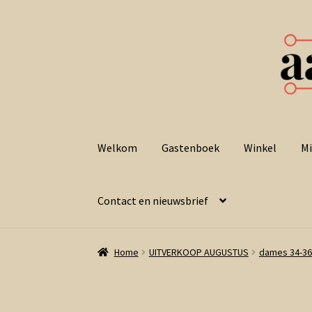
Ga
Ga
door
naar
Welkom
Gastenboek
Winkel
Mi
naar
de
navigatie
inhoud
Contact en nieuwsbrief
Home
UITVERKOOP AUGUSTUS
dames 34-36