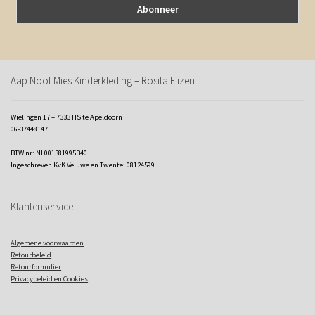
Aap Noot Mies Kinderkleding – Rosita Elizen
Wielingen 17 – 7333 HS te Apeldoorn
06-37448147
BTW nr: NL001381995B40
Ingeschreven KvK Veluwe en Twente: 08124599
Klantenservice
Algemene voorwaarden
Retourbeleid
Retourformulier
Privacybeleid en Cookies