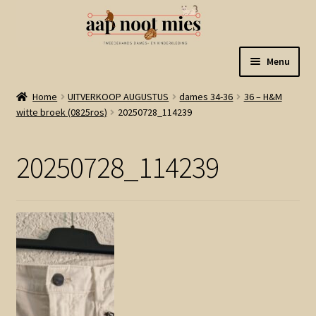
Ga
Ga
Menu
door
naar
naar
de
Welkom
Home
UITVERKOOP AUGUSTUS
dames 34-36
36 – H&M
navigatie
inhoud
witte broek (0825ros)
20250728_114239
Gastenboek
20250728_114239
Winkel
Mijn account
Winkelmand
Linkjes
Subme