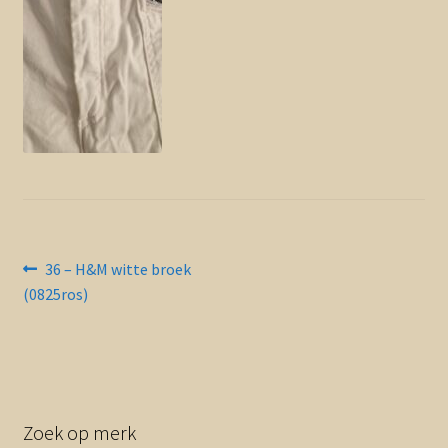
Contact en nieuwsbrief
uitvou
Bericht
Vorig
36 – H&M witte broek
bericht:
(0825ros)
navigatie
Zoek op merk