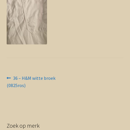
Contact en nieuwsbrief
uitvou
Bericht
Vorig
36 – H&M witte broek
bericht:
(0825ros)
navigatie
Zoek op merk