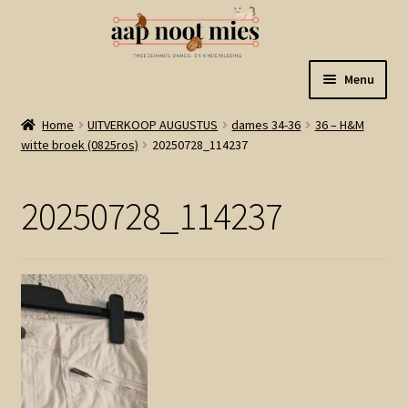
Ga
Ga
Menu
door
naar
naar
de
Welkom
Home
UITVERKOOP AUGUSTUS
dames 34-36
36 – H&M
navigatie
inhoud
witte broek (0825ros)
20250728_114237
Gastenboek
20250728_114237
Winkel
Mijn account
Winkelmand
Linkjes
Subme