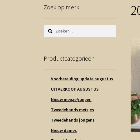
2
Zoek op merk
Zoeken
naar:
Productcategorieën
Voorbereiding update augustus
UITVERKOOP AUGUSTUS
Nieuw meisje/jongen
Tweedehands meisjes
Tweedehands jongens
Nieuw dames