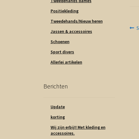
Tweedehands dames
Positiekleding
Tweedehands/Nieuw heren
Be
V
S
Jassen & accessoires
b
na
Schoenen
Sport divers
Allerlei artikelen
Berichten
Update
korting
Wij zijn erbij!! Met kleding en
accessoires.