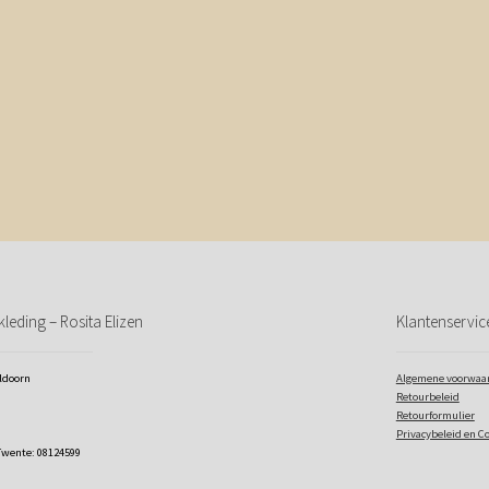
leding – Rosita Elizen
Klantenservic
eldoorn
Algemene voorwaa
Retourbeleid
Retourformulier
Privacybeleid en C
Twente: 08124599