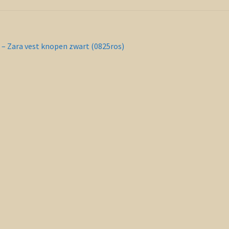
richt
orig
 – Zara vest knopen zwart (0825ros)
ericht:
vigatie