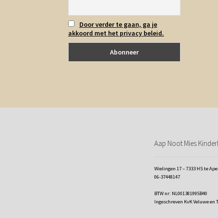
Door verder te gaan, ga je
akkoord met het privacy beleid.
Aap Noot Mies Kinderk
Wielingen 17 – 7333 HS te Ap
06-37448147
BTW nr: NL001381995B40
Ingeschreven KvK Veluwe en 