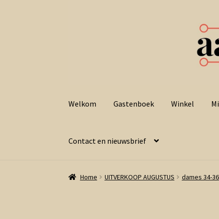
Ga
Ga
door
naar
Welkom
Gastenboek
Winkel
Mi
naar
de
navigatie
inhoud
Contact en nieuwsbrief
Home
UITVERKOOP AUGUSTUS
dames 34-36