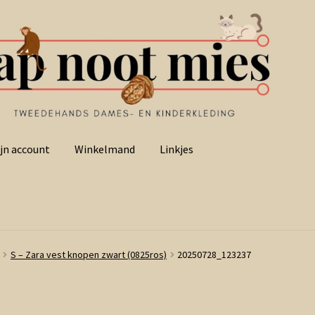
jn account
Winkelmand
Linkjes
S – Zara vest knopen zwart (0825ros)
20250728_123237