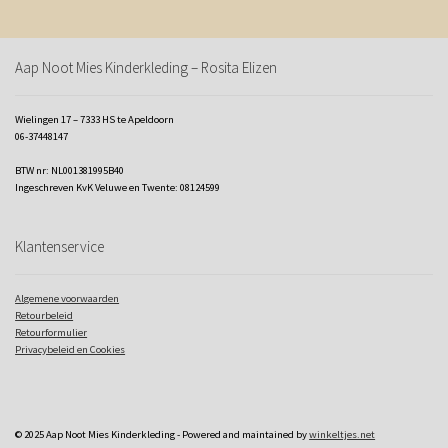
Aap Noot Mies Kinderkleding – Rosita Elizen
Wielingen 17 – 7333 HS te Apeldoorn
06-37448147
BTW nr: NL001381995B40
Ingeschreven KvK Veluwe en Twente: 08124599
Klantenservice
Algemene voorwaarden
Retourbeleid
Retourformulier
Privacybeleid en Cookies
© 2025 Aap Noot Mies Kinderkleding - Powered and maintained by
winkeltjes.net