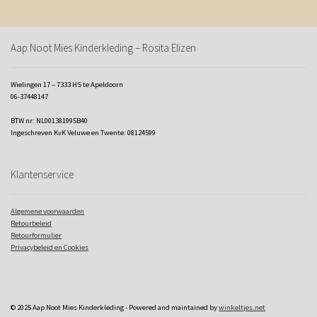
Aap Noot Mies Kinderkleding – Rosita Elizen
Wielingen 17 – 7333 HS te Apeldoorn
06-37448147
BTW nr: NL001381995B40
Ingeschreven KvK Veluwe en Twente: 08124599
Klantenservice
Algemene voorwaarden
Retourbeleid
Retourformulier
Privacybeleid en Cookies
© 2025 Aap Noot Mies Kinderkleding - Powered and maintained by
winkeltjes.net