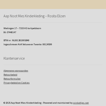
Aap Noot Mies Kinderkleding – Rosita Elizen
Wielingen 17 – 7333 HS te Apeldoorn
06-37448147
BTW nr: NL001381995B40
Ingeschreven KvK Veluwe en Twente: 08124599
Klantenservice
Algemene voorwaarden
Retourbeleid
Retourformulier
Privacybeleid en Cookies
© 2025 Aap Noot Mies Kinderkleding - Powered and maintained by
winkeltjes.net