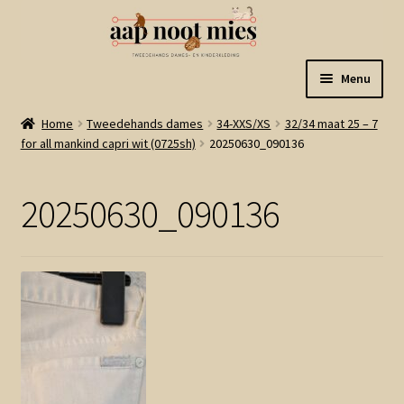
Ga
Ga
Menu
door
naar
naar
de
Welkom
Home
Tweedehands dames
34-XXS/XS
32/34 maat 25 – 7
navigatie
inhoud
for all mankind capri wit (0725sh)
20250630_090136
Gastenboek
20250630_090136
Winkel
Mijn account
Winkelmand
Linkjes
Subme