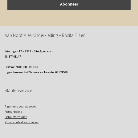
Aap Noot Mies Kinderkleding – Rosita Elizen
Wielingen 17 – 7333 HS te Apeldoorn
06-37448147
BTW nr: NL001381995B40
Ingeschreven KvK Veluwe en Twente: 08124599
Klantenservice
Algemene voorwaarden
Retourbeleid
Retourformulier
Privacybeleid en Cookies