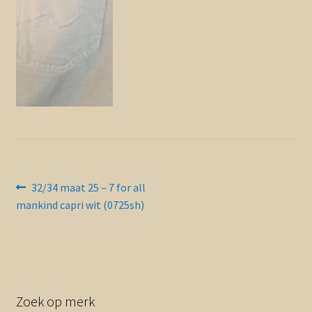
Contact en nieuwsbrief
uitvou
Bericht
Vorig
32/34 maat 25 – 7 for all
bericht:
mankind capri wit (0725sh)
navigatie
Zoek op merk