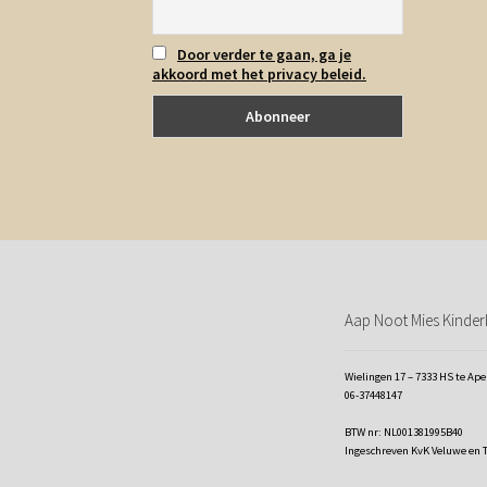
Door verder te gaan, ga je
akkoord met het privacy beleid.
Aap Noot Mies Kinderk
Wielingen 17 – 7333 HS te Ap
06-37448147
BTW nr: NL001381995B40
Ingeschreven KvK Veluwe en 