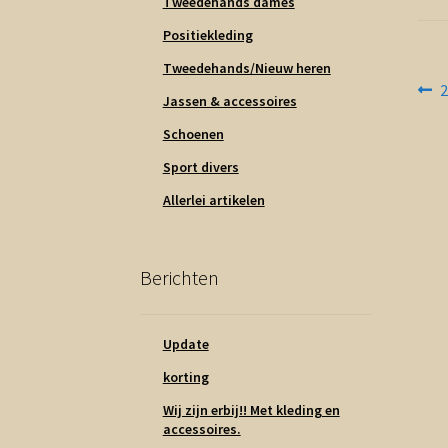
Tweedehands dames
Positiekleding
Tweedehands/Nieuw heren
Be
V
Jassen & accessoires
b
na
Schoenen
Sport divers
Allerlei artikelen
Berichten
Update
korting
Wij zijn erbij!! Met kleding en
accessoires.