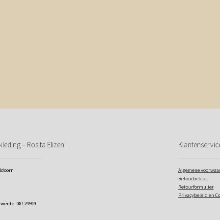
leding – Rosita Elizen
Klantenservic
eldoorn
Algemene voorwaa
Retourbeleid
Retourformulier
Privacybeleid en C
Twente: 08124599