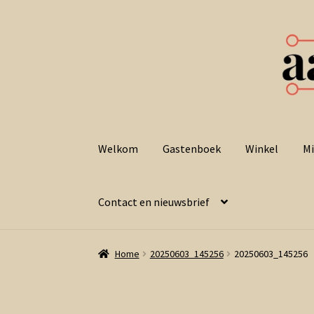
Ga
Ga
door
naar
Welkom
Gastenboek
Winkel
Mi
naar
de
navigatie
inhoud
Contact en nieuwsbrief
Home
20250603_145256
20250603_145256