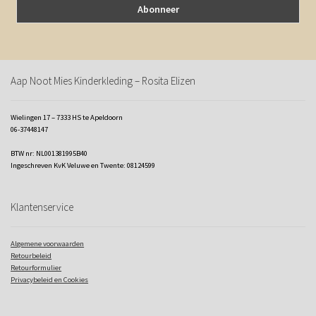
Aap Noot Mies Kinderkleding – Rosita Elizen
Wielingen 17 – 7333 HS te Apeldoorn
06-37448147
BTW nr: NL001381995B40
Ingeschreven KvK Veluwe en Twente: 08124599
Klantenservice
Algemene voorwaarden
Retourbeleid
Retourformulier
Privacybeleid en Cookies