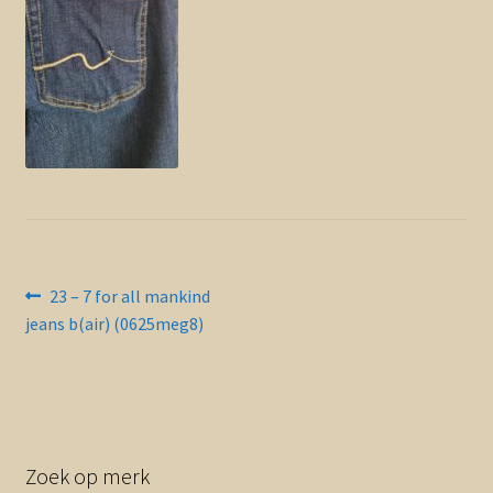
Contact en nieuwsbrief
uitvou
Bericht
Vorig
23 – 7 for all mankind
bericht:
jeans b(air) (0625meg8)
navigatie
Zoek op merk