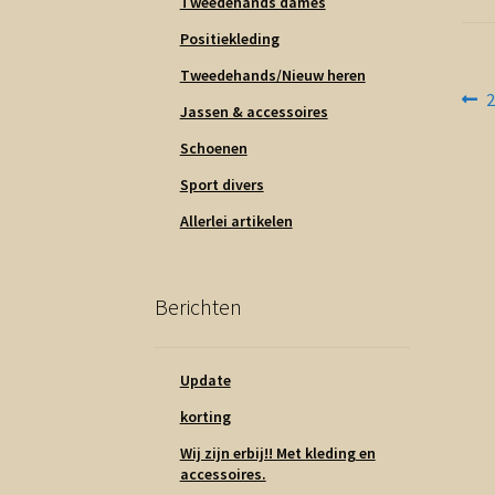
Tweedehands dames
Positiekleding
Tweedehands/Nieuw heren
Be
V
2
Jassen & accessoires
b
na
Schoenen
Sport divers
Allerlei artikelen
Berichten
Update
korting
Wij zijn erbij!! Met kleding en
accessoires.