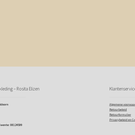
leding – Rosita Elizen
Klantenservic
eldoorn
Algemene voorwaa
Retourbeleid
Retourformulier
Privacybeleid en C
Twente: 08124599