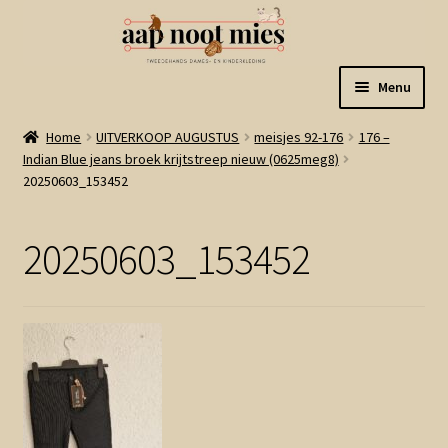
Ga
Ga
Menu
door
naar
naar
de
Welkom
Home
UITVERKOOP AUGUSTUS
meisjes 92-176
176 –
navigatie
inhoud
Indian Blue jeans broek krijtstreep nieuw (0625meg8)
20250603_153452
Gastenboek
Winkel
20250603_153452
Mijn account
Winkelmand
Linkjes
Subme