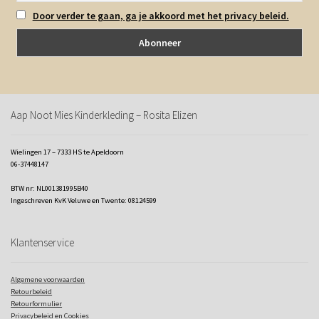
Door verder te gaan, ga je akkoord met het privacy beleid.
Aap Noot Mies Kinderkleding – Rosita Elizen
Wielingen 17 – 7333 HS te Apeldoorn
06-37448147
BTW nr: NL001381995B40
Ingeschreven KvK Veluwe en Twente: 08124599
Klantenservice
Algemene voorwaarden
Retourbeleid
Retourformulier
Privacybeleid en Cookies