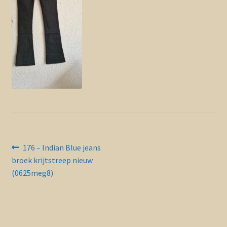
Contact en nieuwsbrief
uitvou
Bericht
Vorig
176 – Indian Blue jeans
bericht:
broek krijtstreep nieuw
navigatie
(0625meg8)