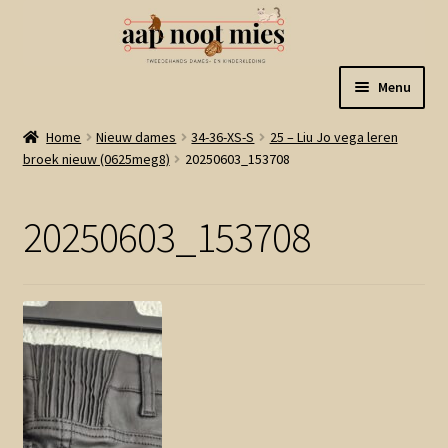
Ga
Ga
Menu
door
naar
naar
de
Welkom
Home
Nieuw dames
34-36-XS-S
25 – Liu Jo vega leren
navigatie
inhoud
broek nieuw (0625meg8)
20250603_153708
Gastenboek
20250603_153708
Winkel
Mijn account
Winkelmand
Linkjes
Subme