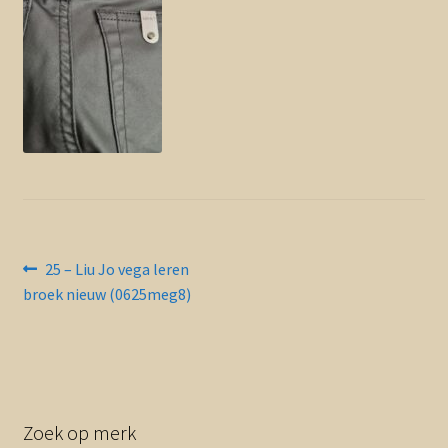
Contact en nieuwsbrief
uitvou
Bericht
Vorig
25 – Liu Jo vega leren
bericht:
broek nieuw (0625meg8)
navigatie
Zoek op merk