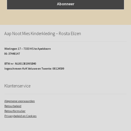
Aap Noot Mies Kinderkleding – Rosita Elizen
Wielingen 17 – 7333 HS te Apeldoorn
06-37448147
BTW nr: NL001381995B40
Ingeschreven KvK Veluwe en Twente: 08124599
Klantenservice
Algemene voorwaarden
Retourbeleid
Retourformulier
Privacybeleid en Cookies