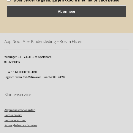
Aap Noot Mies Kinderkleding – Rosita Elizen
Wielingen 17 – 7333 HS te Apeldoorn
06-37448147
BTW nr: NL001381995B40
Ingeschreven KvK Veluwe en Twente: 08124599
Klantenservice
Algemene voorwaarden
Retourbeleid
Retourformulier
Privacybeleid en Cookies