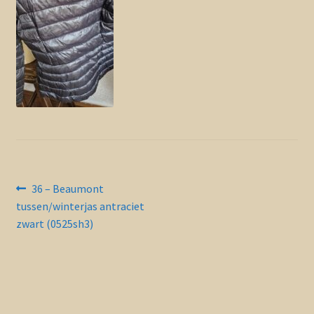
Contact en nieuwsbrief
uitvou
Bericht
Vorig
36 – Beaumont
bericht:
tussen/winterjas antraciet
navigatie
zwart (0525sh3)