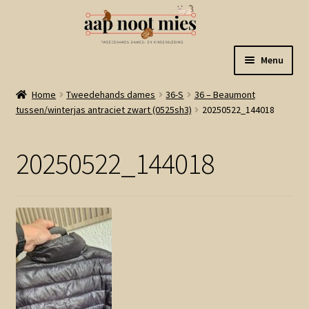
Ga
Ga
Menu
door
naar
naar
de
Welkom
Home
Tweedehands dames
36-S
36 – Beaumont
navigatie
inhoud
tussen/winterjas antraciet zwart (0525sh3)
20250522_144018
Gastenboek
20250522_144018
Winkel
Mijn account
Winkelmand
Linkjes
Subme