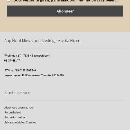
Aap Noot Mies Kinderkleding – Rosita Elizen
Wielingen 17 – 7333 HS te Apeldoorn
06-37448147
BTW nr: NL001381995B40
Ingeschreven KvK Veluwe en Twente: 08124599
Klantenservice
Algemene voorwaarden
Retourbeleid
Retourformulier
Privacybeleid en Cookies