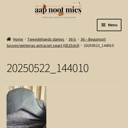
Ga
Ga
Menu
door
naar
naar
de
Welkom
Home
Tweedehands dames
36-S
36 – Beaumont
navigatie
inhoud
tussen/winterjas antraciet zwart (0525sh3)
20250522_144010
Gastenboek
20250522_144010
Winkel
Mijn account
Winkelmand
Linkjes
Subme