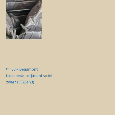
Contact en nieuwsbrief
uitvou
Bericht
Vorig
36 – Beaumont
bericht:
tussen/winterjas antraciet
navigatie
zwart (0525sh3)