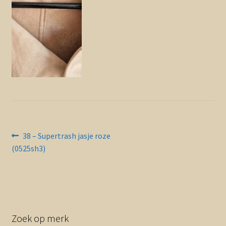
Contact en nieuwsbrief
uitvou
Bericht
Vorig
38 – Supertrash jasje roze
bericht:
(0525sh3)
navigatie
Zoek op merk