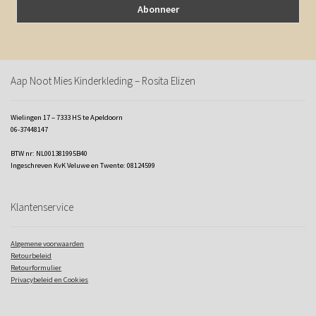
Aap Noot Mies Kinderkleding – Rosita Elizen
Wielingen 17 – 7333 HS te Apeldoorn
06-37448147
BTW nr: NL001381995B40
Ingeschreven KvK Veluwe en Twente: 08124599
Klantenservice
Algemene voorwaarden
Retourbeleid
Retourformulier
Privacybeleid en Cookies