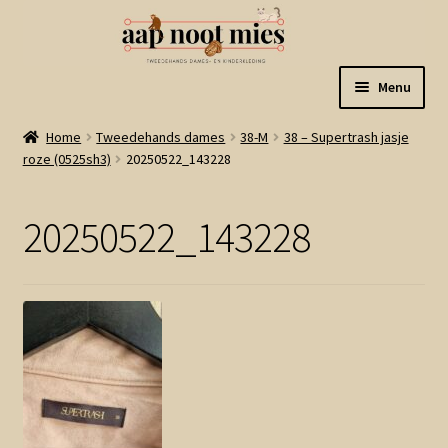
Ga
Ga
Menu
door
naar
naar
de
Welkom
Home
Tweedehands dames
38-M
38 – Supertrash jasje
navigatie
inhoud
roze (0525sh3)
20250522_143228
Gastenboek
20250522_143228
Winkel
Mijn account
Winkelmand
Linkjes
Subme