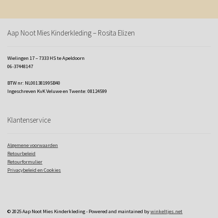
Aap Noot Mies Kinderkleding – Rosita Elizen
Wielingen 17 – 7333 HS te Apeldoorn
06-37448147
BTW nr: NL001381995B40
Ingeschreven KvK Veluwe en Twente: 08124599
Klantenservice
Algemene voorwaarden
Retourbeleid
Retourformulier
Privacybeleid en Cookies
© 2025 Aap Noot Mies Kinderkleding - Powered and maintained by
winkeltjes.net