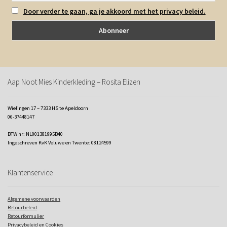
Door verder te gaan, ga je akkoord met het privacy beleid.
Aap Noot Mies Kinderkleding – Rosita Elizen
Wielingen 17 – 7333 HS te Apeldoorn
06-37448147
BTW nr: NL001381995B40
Ingeschreven KvK Veluwe en Twente: 08124599
Klantenservice
Algemene voorwaarden
Retourbeleid
Retourformulier
Privacybeleid en Cookies