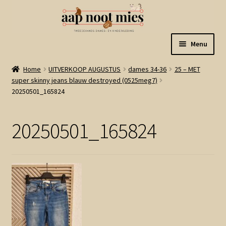
Ga
Ga
Menu
door
naar
naar
de
Welkom
Home
UITVERKOOP AUGUSTUS
dames 34-36
25 – MET
navigatie
inhoud
super skinny jeans blauw destroyed (0525meg7)
20250501_165824
Gastenboek
Winkel
20250501_165824
Mijn account
Winkelmand
Linkjes
Subme