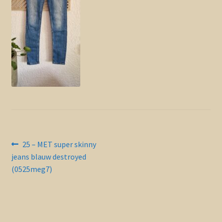
Contact en nieuwsbrief
uitvou
Bericht
Vorig
25 – MET super skinny
bericht:
jeans blauw destroyed
navigatie
(0525meg7)