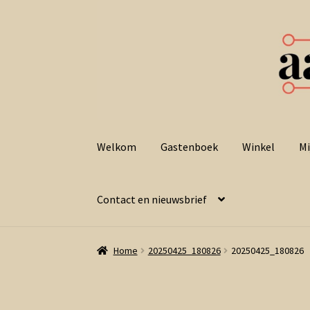
Ga
Ga
door
naar
Welkom
Gastenboek
Winkel
Mi
naar
de
navigatie
inhoud
Contact en nieuwsbrief
Home
20250425_180826
20250425_180826