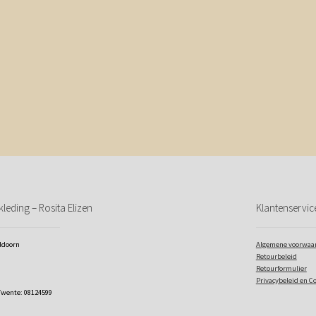
leding – Rosita Elizen
Klantenservic
eldoorn
Algemene voorwaa
Retourbeleid
Retourformulier
Privacybeleid en C
Twente: 08124599