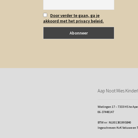
Door verder te gaan, ga je
akkoord met het privacy beleid.
Aap Noot Mies Kinderk
Wielingen 17 – 7333 HS te Ap
06-37448147
BTW nr: NL001381995B40
Ingeschreven KvK Veluwe en 