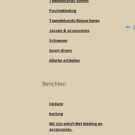
Tweedehands dames
Positiekleding
Tweedehands/Nieuw heren
Be
V
Jassen & accessoires
b
na
Schoenen
Sport divers
Allerlei artikelen
Berichten
Update
korting
Wij zijn erbij!! Met kleding en
accessoires.