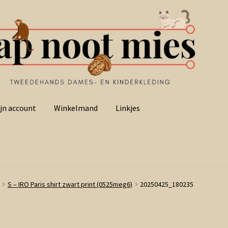
jn account
Winkelmand
Linkjes
S – IRO Paris shirt zwart print (0525meg6)
20250425_180235