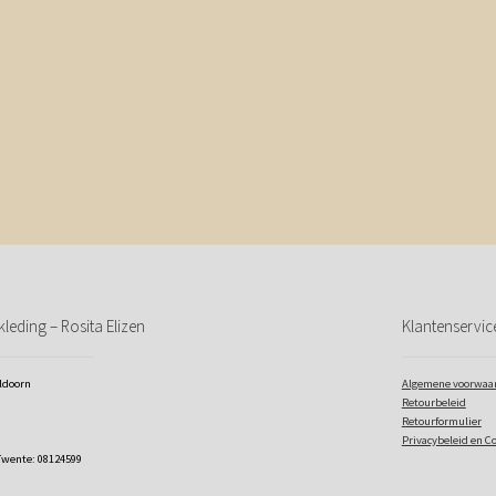
leding – Rosita Elizen
Klantenservic
eldoorn
Algemene voorwaa
Retourbeleid
Retourformulier
Privacybeleid en C
Twente: 08124599