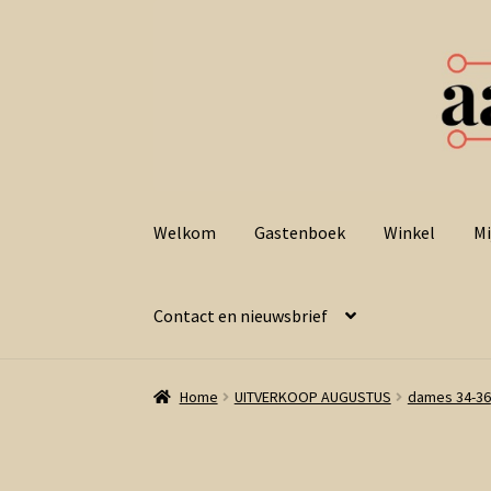
Ga
Ga
door
naar
Welkom
Gastenboek
Winkel
Mi
naar
de
navigatie
inhoud
Contact en nieuwsbrief
Home
UITVERKOOP AUGUSTUS
dames 34-36