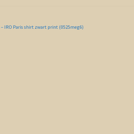
richt
orig
 – IRO Paris shirt zwart print (0525meg6)
ericht:
vigatie