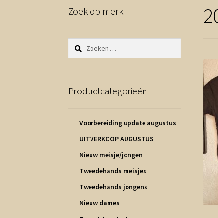
2
Zoek op merk
Zoeken
naar:
Productcategorieën
Voorbereiding update augustus
UITVERKOOP AUGUSTUS
Nieuw meisje/jongen
Tweedehands meisjes
Tweedehands jongens
Nieuw dames