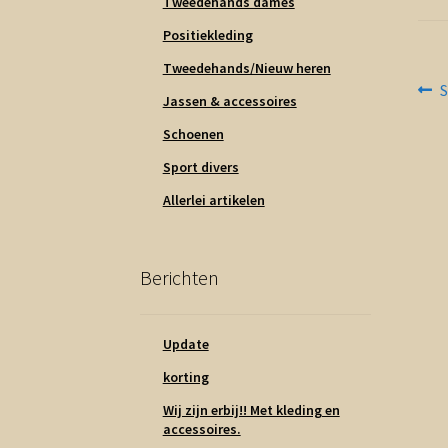
Tweedehands dames
Positiekleding
Tweedehands/Nieuw heren
Be
V
S
Jassen & accessoires
b
na
Schoenen
Sport divers
Allerlei artikelen
Berichten
Update
korting
Wij zijn erbij!! Met kleding en
accessoires.