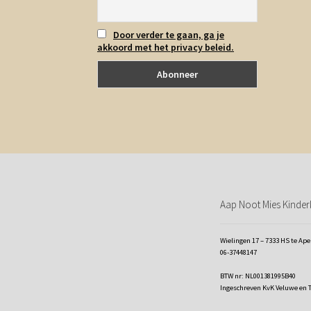
Door verder te gaan, ga je
akkoord met het privacy beleid.
Aap Noot Mies Kinderk
Wielingen 17 – 7333 HS te Ap
06-37448147
BTW nr: NL001381995B40
Ingeschreven KvK Veluwe en 