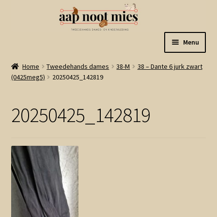
Ga
Ga
Menu
door
naar
naar
de
Welkom
Home
Tweedehands dames
38-M
38 – Dante 6 jurk zwart
navigatie
inhoud
(0425meg5)
20250425_142819
Gastenboek
20250425_142819
Winkel
Mijn account
Winkelmand
Linkjes
Subme