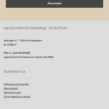
Aap Noot Mies Kinderkleding – Rosita Elizen
Wielingen 17 – 7333 HS te Apeldoorn
06-37448147
BTW nr: NL001381995B40
Ingeschreven KvK Veluwe en Twente: 08124599
Klantenservice
Algemene voorwaarden
Retourbeleid
Retourformulier
Privacybeleid en Cookies