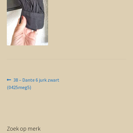
Contact en nieuwsbrief
uitvou
Bericht
Vorig
38 – Dante 6 jurk zwart
bericht:
(0425meg5)
navigatie
Zoek op merk