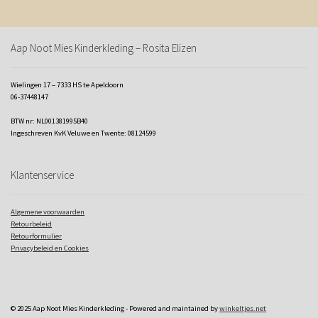
Aap Noot Mies Kinderkleding – Rosita Elizen
Wielingen 17 – 7333 HS te Apeldoorn
06-37448147
BTW nr: NL001381995B40
Ingeschreven KvK Veluwe en Twente: 08124599
Klantenservice
Algemene voorwaarden
Retourbeleid
Retourformulier
Privacybeleid en Cookies
© 2025 Aap Noot Mies Kinderkleding - Powered and maintained by
winkeltjes.net