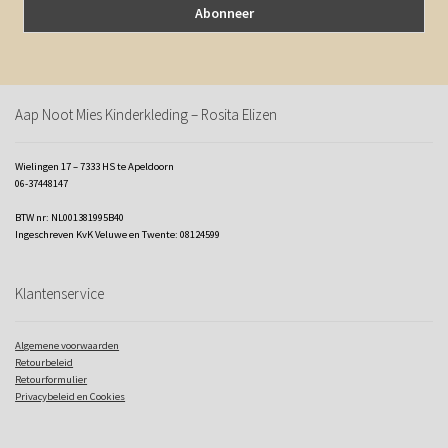
Aap Noot Mies Kinderkleding – Rosita Elizen
Wielingen 17 – 7333 HS te Apeldoorn
06-37448147
BTW nr: NL001381995B40
Ingeschreven KvK Veluwe en Twente: 08124599
Klantenservice
Algemene voorwaarden
Retourbeleid
Retourformulier
Privacybeleid en Cookies