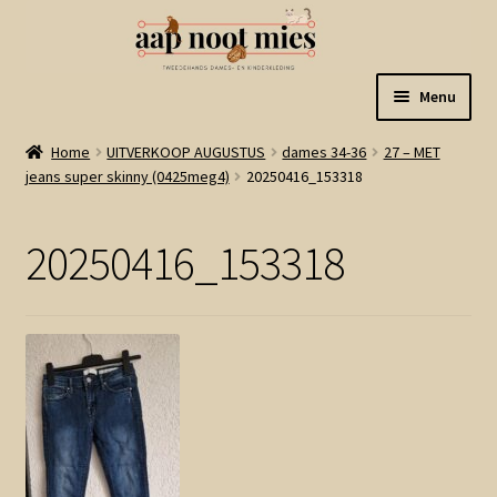
Ga
Ga
Menu
door
naar
naar
de
Welkom
Home
UITVERKOOP AUGUSTUS
dames 34-36
27 – MET
navigatie
inhoud
jeans super skinny (0425meg4)
20250416_153318
Gastenboek
20250416_153318
Winkel
Mijn account
Winkelmand
Linkjes
Subme