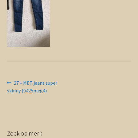
Contact en nieuwsbrief
uitvou
Bericht
Vorig
27 – MET jeans super
bericht:
skinny (0425meg4)
navigatie
Zoek op merk