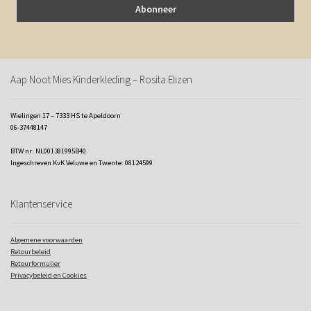
Aap Noot Mies Kinderkleding – Rosita Elizen
Wielingen 17 – 7333 HS te Apeldoorn
06-37448147
BTW nr: NL001381995B40
Ingeschreven KvK Veluwe en Twente: 08124599
Klantenservice
Algemene voorwaarden
Retourbeleid
Retourformulier
Privacybeleid en Cookies