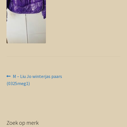
Contact en nieuwsbrief
uitvou
Bericht
Vorig
M – Liu Jo winterjas paars
bericht:
(0325meg1)
navigatie
Zoek op merk