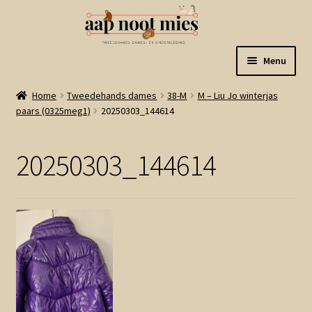
Ga
Ga
Menu
door
naar
naar
de
Welkom
Home
Tweedehands dames
38-M
M – Liu Jo winterjas
navigatie
inhoud
paars (0325meg1)
20250303_144614
Gastenboek
20250303_144614
Winkel
Mijn account
Winkelmand
Linkjes
Subme