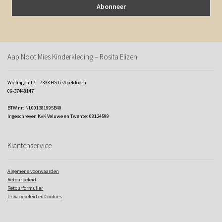
Aap Noot Mies Kinderkleding – Rosita Elizen
Wielingen 17 – 7333 HS te Apeldoorn
06-37448147
BTW nr: NL001381995B40
Ingeschreven KvK Veluwe en Twente: 08124599
Klantenservice
Algemene voorwaarden
Retourbeleid
Retourformulier
Privacybeleid en Cookies