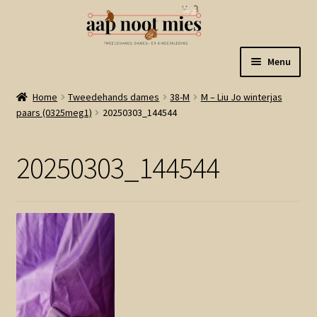
Ga
Ga
Menu
door
naar
naar
de
Welkom
Home
Tweedehands dames
38-M
M – Liu Jo winterjas
navigatie
inhoud
paars (0325meg1)
20250303_144544
Gastenboek
20250303_144544
Winkel
Mijn account
Winkelmand
Linkjes
Subme