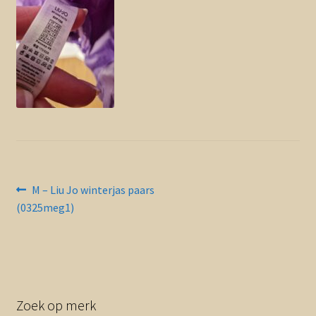
Contact en nieuwsbrief
uitvou
Bericht
Vorig
M – Liu Jo winterjas paars
bericht:
(0325meg1)
navigatie
Zoek op merk