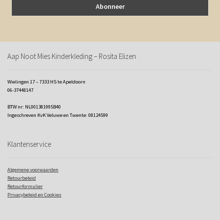
Aap Noot Mies Kinderkleding – Rosita Elizen
Wielingen 17 – 7333 HS te Apeldoorn
06-37448147
BTW nr: NL001381995B40
Ingeschreven KvK Veluwe en Twente: 08124599
Klantenservice
Algemene voorwaarden
Retourbeleid
Retourformulier
Privacybeleid en Cookies