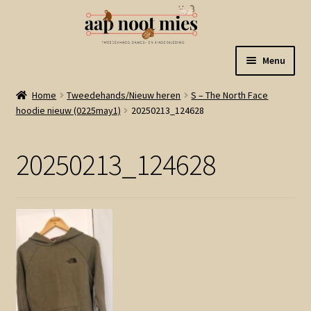
Ga
Ga
Menu
door
naar
naar
de
Welkom
Home
Tweedehands/Nieuw heren
S – The North Face
navigatie
inhoud
hoodie nieuw (0225may1)
20250213_124628
Gastenboek
20250213_124628
Winkel
Mijn account
Winkelmand
Linkjes
Subme