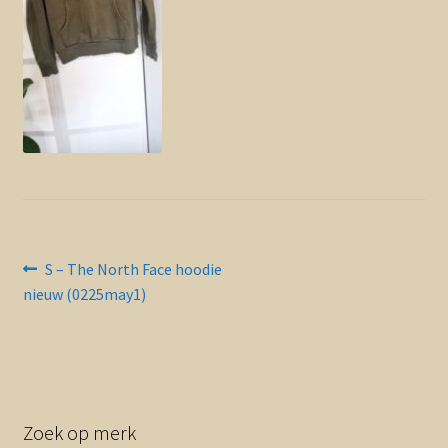
Contact en nieuwsbrief
uitvou
Bericht
Vorig
S – The North Face hoodie
bericht:
nieuw (0225may1)
navigatie
Zoek op merk