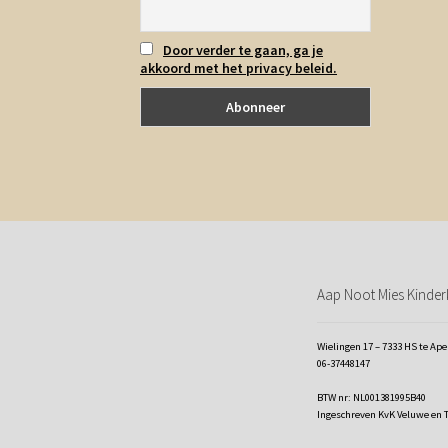
Door verder te gaan, ga je
akkoord met het privacy beleid.
Aap Noot Mies Kinderk
Wielingen 17 – 7333 HS te Ap
06-37448147
BTW nr: NL001381995B40
Ingeschreven KvK Veluwe en 