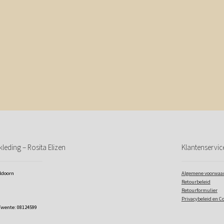
leding – Rosita Elizen
Klantenservic
eldoorn
Algemene voorwaa
Retourbeleid
Retourformulier
Privacybeleid en C
Twente: 08124599