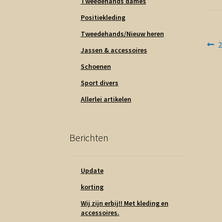
Tweedehands dames
Positiekleding
Tweedehands/Nieuw heren
Be
V
Jassen & accessoires
b
na
Schoenen
Sport divers
Allerlei artikelen
Berichten
Update
korting
Wij zijn erbij!! Met kleding en
accessoires.