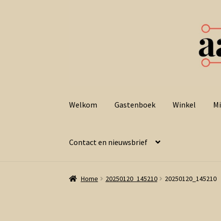
Ga
Ga
door
naar
Welkom
Gastenboek
Winkel
Mi
naar
de
navigatie
inhoud
Contact en nieuwsbrief
Home
20250120_145210
20250120_145210