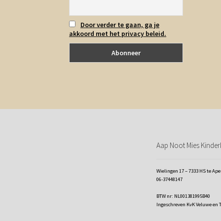
Door verder te gaan, ga je
akkoord met het privacy beleid.
Aap Noot Mies Kinderk
Wielingen 17 – 7333 HS te Ap
06-37448147
BTW nr: NL001381995B40
Ingeschreven KvK Veluwe en 