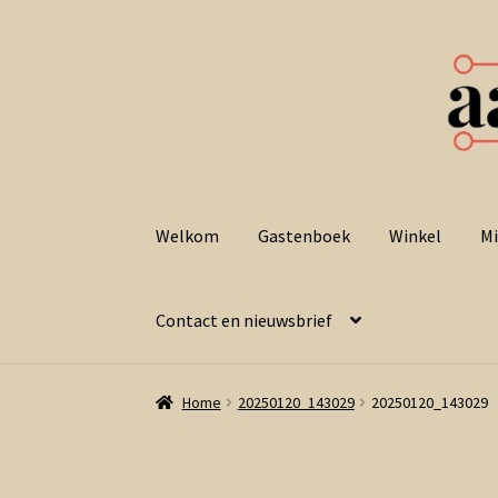
Ga
Ga
door
naar
Welkom
Gastenboek
Winkel
Mi
naar
de
navigatie
inhoud
Contact en nieuwsbrief
Home
20250120_143029
20250120_143029