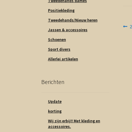
Tweedehands dames
Positiekleding
Tweedehands/Nieuw heren
Be
V
Jassen & accessoires
b
na
Schoenen
Sport divers
Allerlei artikelen
Berichten
Update
korting
Wij zijn erbij!! Met kleding en
accessoires.