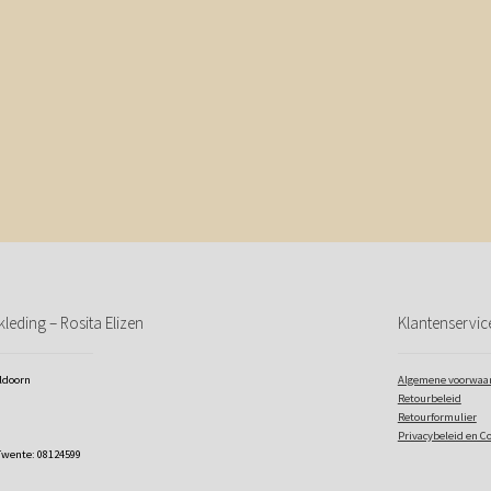
leding – Rosita Elizen
Klantenservic
eldoorn
Algemene voorwaa
Retourbeleid
Retourformulier
Privacybeleid en C
Twente: 08124599