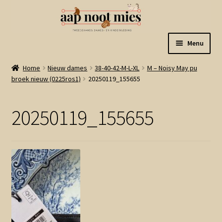
Ga
Ga
Menu
door
naar
naar
de
Welkom
Home
Nieuw dames
38-40-42-M-L-XL
M – Noisy May pu
navigatie
inhoud
broek nieuw (0225ros1)
20250119_155655
Gastenboek
20250119_155655
Winkel
Mijn account
Winkelmand
Linkjes
Subme