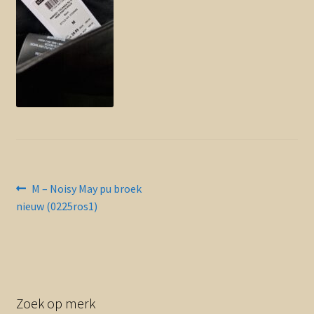
Contact en nieuwsbrief
uitvou
Bericht
Vorig
M – Noisy May pu broek
bericht:
nieuw (0225ros1)
navigatie
Zoek op merk