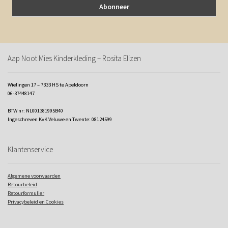
Aap Noot Mies Kinderkleding – Rosita Elizen
Wielingen 17 – 7333 HS te Apeldoorn
06-37448147
BTW nr: NL001381995B40
Ingeschreven KvK Veluwe en Twente: 08124599
Klantenservice
Algemene voorwaarden
Retourbeleid
Retourformulier
Privacybeleid en Cookies