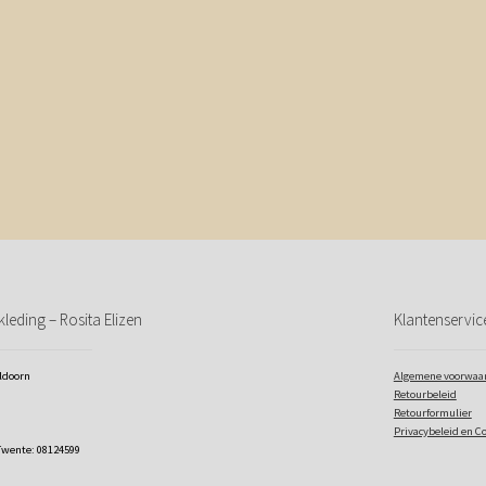
leding – Rosita Elizen
Klantenservic
eldoorn
Algemene voorwaa
Retourbeleid
Retourformulier
Privacybeleid en C
Twente: 08124599