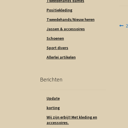
Tweedehands dames
Positiekleding
Tweedehands/Nieuw heren
Be
V
Jassen & accessoires
b
na
Schoenen
Sport divers
Allerlei artikelen
Berichten
Update
korting
Wij zijn erbij!! Met kleding en
accessoires.