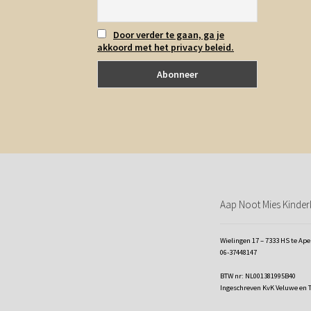
Door verder te gaan, ga je
akkoord met het privacy beleid.
Aap Noot Mies Kinderk
Wielingen 17 – 7333 HS te Ap
06-37448147
BTW nr: NL001381995B40
Ingeschreven KvK Veluwe en 