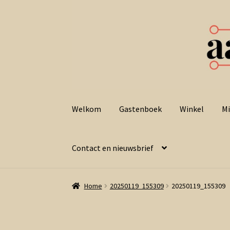
Ga
Ga
door
naar
Welkom
Gastenboek
Winkel
Mi
naar
de
navigatie
inhoud
Contact en nieuwsbrief
Home
20250119_155309
20250119_155309