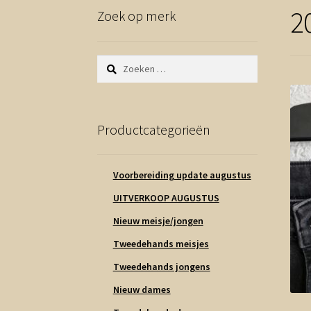
2
Zoek op merk
Zoeken
naar:
Productcategorieën
Voorbereiding update augustus
UITVERKOOP AUGUSTUS
Nieuw meisje/jongen
Tweedehands meisjes
Tweedehands jongens
Nieuw dames