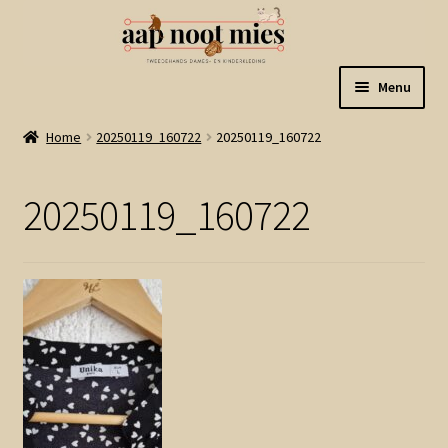
Ga
Ga
Menu
door
naar
naar
de
Welkom
Home
20250119_160722
20250119_160722
navigatie
inhoud
Gastenboek
20250119_160722
Winkel
Mijn account
Winkelmand
Linkjes
Subme