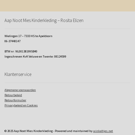
Aap Noot Mies Kinderkleding – Rosita Elizen
Wielingen 17 – 7333 HS te Apeldoorn
06-37448147
BTW nr: NL001381995B40
Ingeschreven KvK Veluwe en Twente: 08124599
Klantenservice
Algemene voorwaarden
Retourbeleid
Retourformulier
Privacybeleid en Cookies
© 2025 Aap Noot Mies Kinderkleding - Powered and maintained by
winkeltjes.net