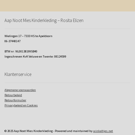
Aap Noot Mies Kinderkleding – Rosita Elizen
Wielingen 17 – 7333 HS te Apeldoorn
06-37448147
BTW nr: NL001381995B40
Ingeschreven KvK Veluwe en Twente: 08124599
Klantenservice
Algemene voorwaarden
Retourbeleid
Retourformulier
Privacybeleid en Cookies
© 2025 Aap Noot Mies Kinderkleding - Powered and maintained by
winkeltjes.net