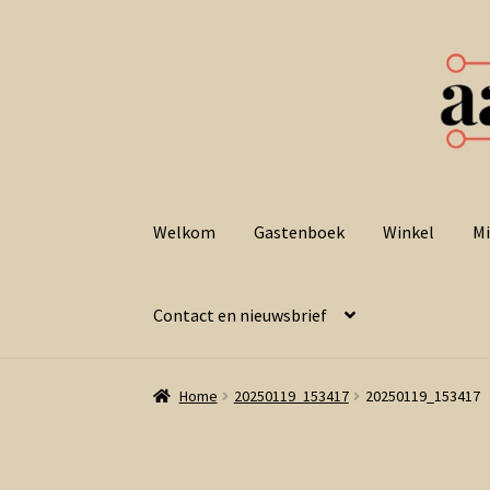
Ga
Ga
door
naar
Welkom
Gastenboek
Winkel
Mi
naar
de
navigatie
inhoud
Contact en nieuwsbrief
Home
20250119_153417
20250119_153417