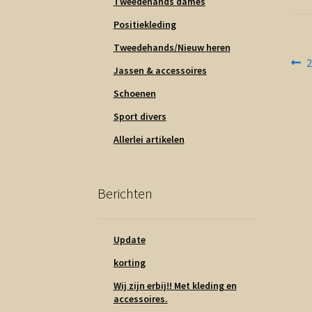
Tweedehands dames
Positiekleding
Tweedehands/Nieuw heren
Be
V
Jassen & accessoires
b
na
Schoenen
Sport divers
Allerlei artikelen
Berichten
Update
korting
Wij zijn erbij!! Met kleding en
accessoires.