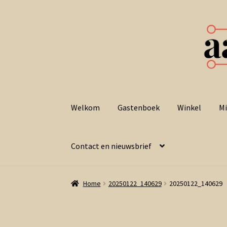
Ga
Ga
door
naar
Welkom
Gastenboek
Winkel
Mi
naar
de
navigatie
inhoud
Contact en nieuwsbrief
Home
20250122_140629
20250122_140629