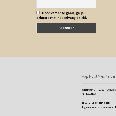
Door verder te gaan, ga je
akkoord met het privacy beleid.
Aap Noot Mies Kinderk
Wielingen 17 – 7333 HS te Ap
06-37448147
BTW nr: NL001381995B40
Ingeschreven KvK Veluwe en 