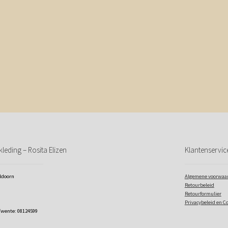
leding – Rosita Elizen
Klantenservic
eldoorn
Algemene voorwaa
Retourbeleid
Retourformulier
Privacybeleid en C
Twente: 08124599