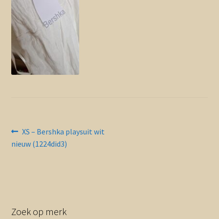
Contact en nieuwsbrief
uitvou
Bericht
Vorig
XS – Bershka playsuit wit
bericht:
nieuw (1224did3)
navigatie
Zoek op merk