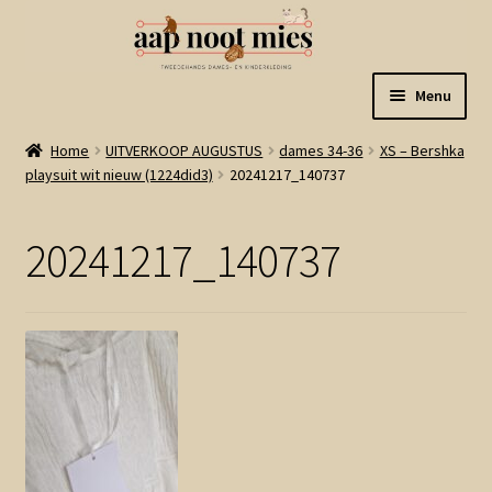
Ga
Ga
Menu
door
naar
naar
de
Welkom
Home
UITVERKOOP AUGUSTUS
dames 34-36
XS – Bershka
navigatie
inhoud
playsuit wit nieuw (1224did3)
20241217_140737
Gastenboek
20241217_140737
Winkel
Mijn account
Winkelmand
Linkjes
Subme