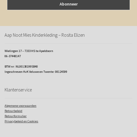
Aap Noot Mies Kinderkleding – Rosita Elizen
Wielingen 17 – 7333 HS te Apeldoorn
06-37448147
BTW nr: NL001381995B40
Ingeschreven KvK Veluwe en Twente: 08124599
Klantenservice
Algemene voorwaarden
Retourbeleid
Retourformulier
Privacybeleid en Cookies