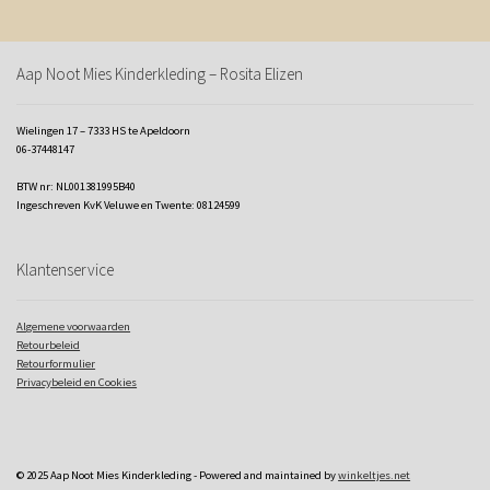
Aap Noot Mies Kinderkleding – Rosita Elizen
Wielingen 17 – 7333 HS te Apeldoorn
06-37448147
BTW nr: NL001381995B40
Ingeschreven KvK Veluwe en Twente: 08124599
Klantenservice
Algemene voorwaarden
Retourbeleid
Retourformulier
Privacybeleid en Cookies
© 2025 Aap Noot Mies Kinderkleding - Powered and maintained by
winkeltjes.net