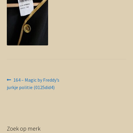
Contact en nieuwsbrief
uitvou
Bericht
Vorig
164 – Magic by Freddy’s
bericht:
jurkje politie (0125did4)
navigatie
Zoek op merk