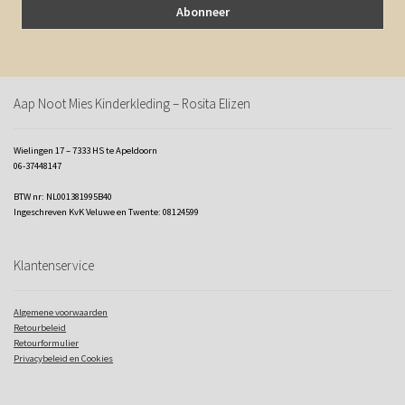
Aap Noot Mies Kinderkleding – Rosita Elizen
Wielingen 17 – 7333 HS te Apeldoorn
06-37448147
BTW nr: NL001381995B40
Ingeschreven KvK Veluwe en Twente: 08124599
Klantenservice
Algemene voorwaarden
Retourbeleid
Retourformulier
Privacybeleid en Cookies