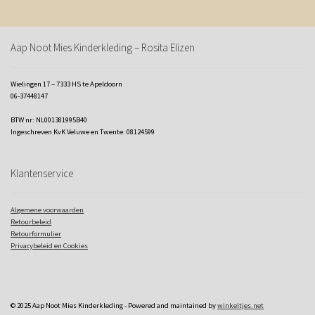
Aap Noot Mies Kinderkleding – Rosita Elizen
Wielingen 17 – 7333 HS te Apeldoorn
06-37448147
BTW nr: NL001381995B40
Ingeschreven KvK Veluwe en Twente: 08124599
Klantenservice
Algemene voorwaarden
Retourbeleid
Retourformulier
Privacybeleid en Cookies
© 2025 Aap Noot Mies Kinderkleding - Powered and maintained by
winkeltjes.net