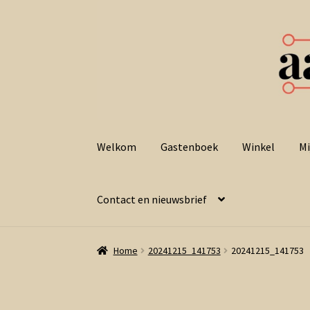
Ga
Ga
door
naar
Welkom
Gastenboek
Winkel
Mi
naar
de
navigatie
inhoud
Contact en nieuwsbrief
Home
20241215_141753
20241215_141753