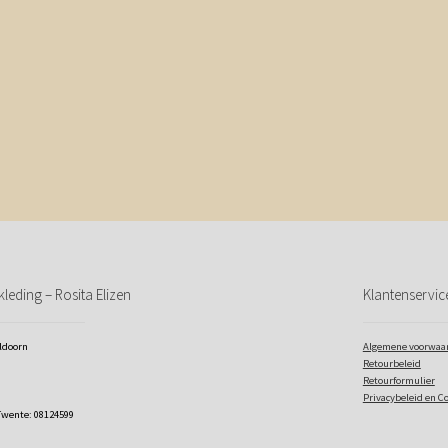
leding – Rosita Elizen
Klantenservic
eldoorn
Algemene voorwaa
Retourbeleid
Retourformulier
Privacybeleid en C
Twente: 08124599