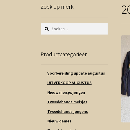
2
Zoek op merk
Zoeken
naar:
Productcategorieën
Voorbereiding update augustus
UITVERKOOP AUGUSTUS
Nieuw meisje/jongen
Tweedehands meisjes
Tweedehands jongens
Nieuw dames