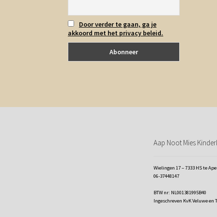
Door verder te gaan, ga je
akkoord met het privacy beleid.
Aap Noot Mies Kinderk
Wielingen 17 – 7333 HS te Ap
06-37448147
BTW nr: NL001381995B40
Ingeschreven KvK Veluwe en 