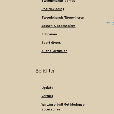
Tweedehands dames
Positiekleding
Tweedehands/Nieuw heren
Be
V
Jassen & accessoires
b
na
Schoenen
Sport divers
Allerlei artikelen
Berichten
Update
korting
Wij zijn erbij!! Met kleding en
accessoires.