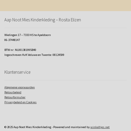
Aap Noot Mies Kinderkleding – Rosita Elizen
Wielingen 17 – 7333 HS te Apeldoorn
06-37448147
BTW nr: NL001381995B40
Ingeschreven KvK Veluwe en Twente: 08124599
Klantenservice
Algemene voorwaarden
Retourbeleid
Retourformulier
Privacybeleid en Cookies
© 2025 Aap Noot Mies Kinderkleding - Powered and maintained by
winkeltjes.net