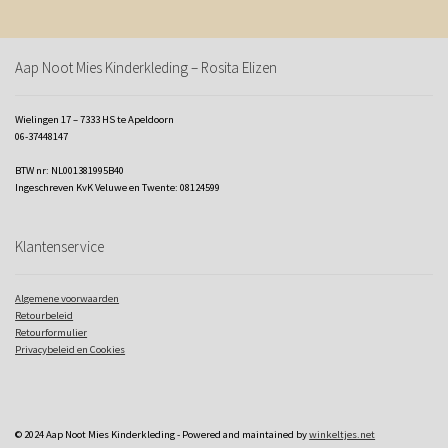
Aap Noot Mies Kinderkleding – Rosita Elizen
Wielingen 17 – 7333 HS te Apeldoorn
06-37448147
BTW nr: NL001381995B40
Ingeschreven KvK Veluwe en Twente: 08124599
Klantenservice
Algemene voorwaarden
Retourbeleid
Retourformulier
Privacybeleid en Cookies
© 2024 Aap Noot Mies Kinderkleding - Powered and maintained by
winkeltjes.net