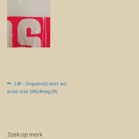
Contact en nieuwsbrief
uitvou
Bericht
Vorig
140 – Dsquared2 shirt wit
bericht:
print roze (0924meg18)
navigatie
Zoek op merk