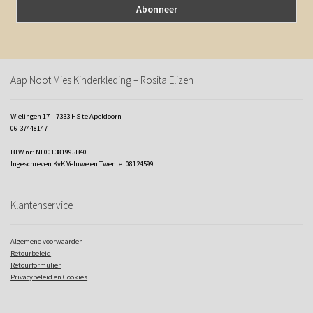
Aap Noot Mies Kinderkleding – Rosita Elizen
Wielingen 17 – 7333 HS te Apeldoorn
06-37448147
BTW nr: NL001381995B40
Ingeschreven KvK Veluwe en Twente: 08124599
Klantenservice
Algemene voorwaarden
Retourbeleid
Retourformulier
Privacybeleid en Cookies