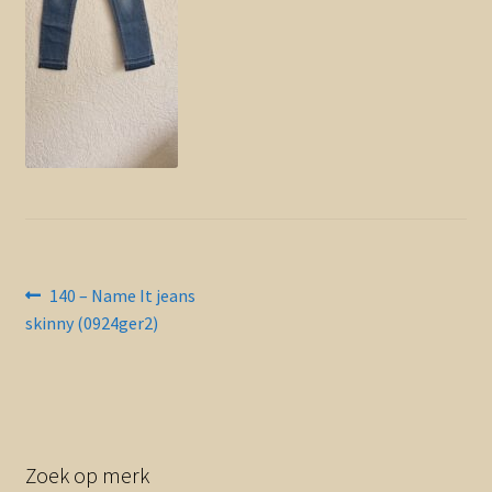
Contact en nieuwsbrief
uitvou
Bericht
Vorig
140 – Name It jeans
bericht:
skinny (0924ger2)
navigatie
Zoek op merk