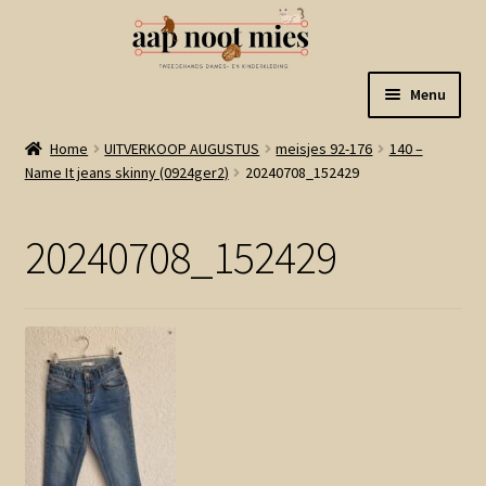
Ga
Ga
Menu
door
naar
naar
de
Welkom
Home
UITVERKOOP AUGUSTUS
meisjes 92-176
140 –
navigatie
inhoud
Name It jeans skinny (0924ger2)
20240708_152429
Gastenboek
20240708_152429
Winkel
Mijn account
Winkelmand
Linkjes
Subme