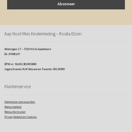
Aap Noot Mies Kinderkleding – Rosita Elizen
Wielingen 17 – 7333 HS te Apeldoorn
06-37448147
BTW nr: NL001381995B40
Ingeschreven KvK Veluwe en Twente: 08124599
Klantenservice
Algemene voorwaarden
Retourbeleid
Retourformulier
Privacybeleid en Cookies