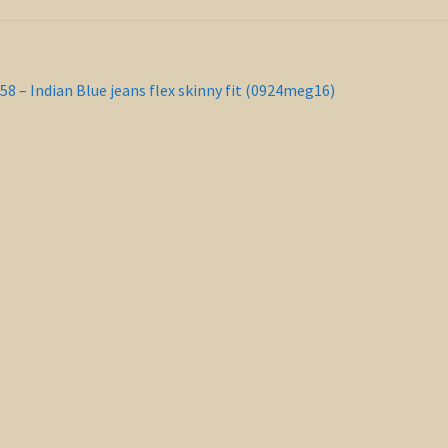
richt
orig
58 – Indian Blue jeans flex skinny fit (0924meg16)
ericht:
vigatie