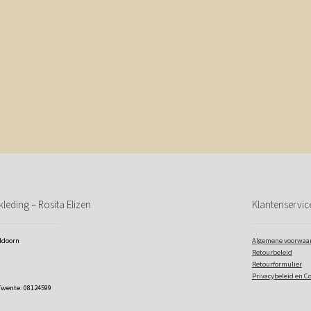
leding – Rosita Elizen
Klantenservic
eldoorn
Algemene voorwaa
Retourbeleid
Retourformulier
Privacybeleid en C
Twente: 08124599