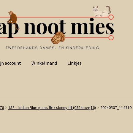
jn account
Winkelmand
Linkjes
176
158 – Indian Blue jeans flex skinny fit (0924meg16)
20240507_114710