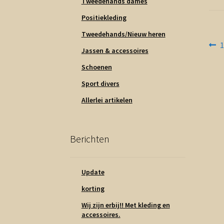
Tweedehands dames
Positiekleding
Tweedehands/Nieuw heren
Be
V
1
Jassen & accessoires
b
na
Schoenen
Sport divers
Allerlei artikelen
Berichten
Update
korting
Wij zijn erbij!! Met kleding en
accessoires.