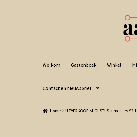
Ga
Ga
door
naar
Welkom
Gastenboek
Winkel
Mi
naar
de
navigatie
inhoud
Contact en nieuwsbrief
Home
UITVERKOOP AUGUSTUS
meisjes 92-