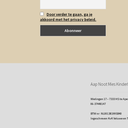
Door verder te gaan, ga je
akkoord met het privacy beleid.
Aap Noot Mies Kinderk
Wielingen 17 – 7333 HS te Ap
06-37448147
BTW nr: NL001381995B40
Ingeschreven KvK Veluwe en 