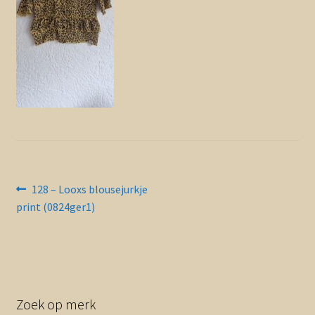
Contact en nieuwsbrief
uitvou
Bericht
Vorig
128 – Looxs blousejurkje
bericht:
print (0824ger1)
navigatie
Zoek op merk