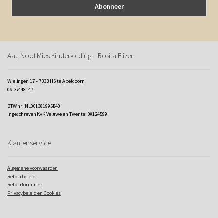
Aap Noot Mies Kinderkleding – Rosita Elizen
Wielingen 17 – 7333 HS te Apeldoorn
06-37448147
BTW nr: NL001381995B40
Ingeschreven KvK Veluwe en Twente: 08124599
Klantenservice
Algemene voorwaarden
Retourbeleid
Retourformulier
Privacybeleid en Cookies