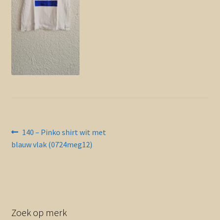
Contact en nieuwsbrief
uitvou
Bericht
Vorig
140 – Pinko shirt wit met
bericht:
blauw vlak (0724meg12)
navigatie
Zoek op merk