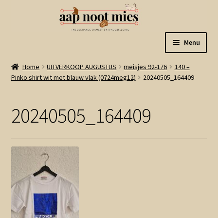
Ga
Ga
Menu
door
naar
naar
de
Welkom
Home
UITVERKOOP AUGUSTUS
meisjes 92-176
140 –
navigatie
inhoud
Pinko shirt wit met blauw vlak (0724meg12)
20240505_164409
Gastenboek
20240505_164409
Winkel
Mijn account
Winkelmand
Linkjes
Subme