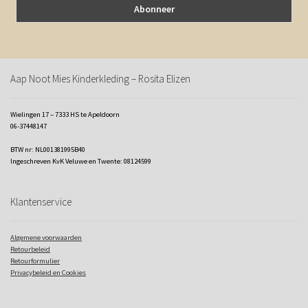
Aap Noot Mies Kinderkleding – Rosita Elizen
Wielingen 17 – 7333 HS te Apeldoorn
06-37448147
BTW nr: NL001381995B40
Ingeschreven KvK Veluwe en Twente: 08124599
Klantenservice
Algemene voorwaarden
Retourbeleid
Retourformulier
Privacybeleid en Cookies