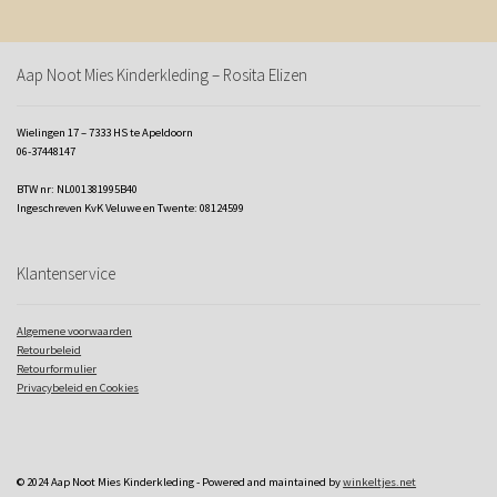
Aap Noot Mies Kinderkleding – Rosita Elizen
Wielingen 17 – 7333 HS te Apeldoorn
06-37448147
BTW nr: NL001381995B40
Ingeschreven KvK Veluwe en Twente: 08124599
Klantenservice
Algemene voorwaarden
Retourbeleid
Retourformulier
Privacybeleid en Cookies
© 2024 Aap Noot Mies Kinderkleding - Powered and maintained by
winkeltjes.net