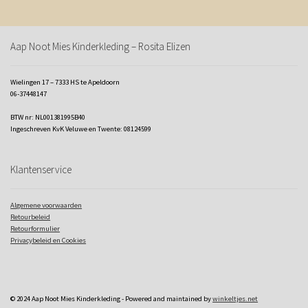
Aap Noot Mies Kinderkleding – Rosita Elizen
Wielingen 17 – 7333 HS te Apeldoorn
06-37448147
BTW nr: NL001381995B40
Ingeschreven KvK Veluwe en Twente: 08124599
Klantenservice
Algemene voorwaarden
Retourbeleid
Retourformulier
Privacybeleid en Cookies
© 2024 Aap Noot Mies Kinderkleding - Powered and maintained by
winkeltjes.net